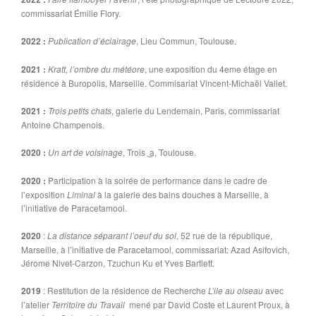
commissariat Émilie Flory.
2022 :
Publication d’éclairage
, Lieu Commun, Toulouse.
2021 :
Kratt, l’ombre du météore
, une exposition du 4eme étage en
résidence à Buropolis, Marseille. Commisariat Vincent-Michaël Vallet.
2021 :
Trois petits chats
, galerie du Lendemain, Paris, commissariat
Antoine Champenois.
2020 :
Un art de voisinage
, Trois ͜ a, Toulouse.
2020 :
Participation à la soirée de performance dans le cadre de
l’exposition
Liminal
à la galerie des bains douches à Marseille, à
l’initiative de Paracetamool.
2020
:
La distance séparant l’oeuf du sol
, 52 rue de la république,
Marseille, à l’initiative de Paracetamool, commissariat: Azad Asifovich,
Jérome Nivet-Carzon, Tzuchun Ku et Yves Bartlett.
2019
: Restitution de la résidence de Recherche
L’ile au oiseau
avec
l’atelier
Territoire du Travail
mené par David Coste et Laurent Proux, à