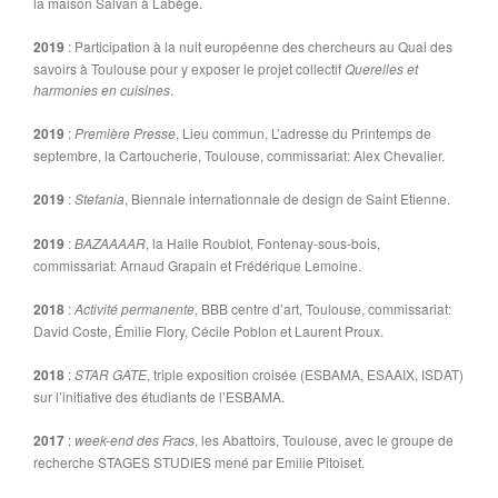
la maison Salvan à Labège.
2019
: Participation à la nuit européenne des chercheurs au Quai des
savoirs à Toulouse pour y exposer le projet collectif
Querelles et
harmonies en cuisines
.
2019
:
Première Presse
, Lieu commun, L’adresse du Printemps de
septembre, la Cartoucherie, Toulouse, commissariat: Alex Chevalier.
2019
:
Stefania
, Biennale internationnale de design de Saint Etienne.
2019
:
BAZAAAAR
, la Halle Roublot, Fontenay-sous-bois,
commissariat: Arnaud Grapain et Frédérique Lemoine.
2018
:
Activité permanente
, BBB centre d’art, Toulouse, commissariat:
David Coste, Émilie Flory, Cécile Poblon et Laurent Proux.
2018
:
STAR GATE
, triple exposition croisée (ESBAMA, ESAAIX, ISDAT)
sur l’initiative des étudiants de l’ESBAMA.
2017
:
week-end des Fracs
, les Abattoirs, Toulouse, avec le groupe de
recherche STAGES STUDIES mené par Emilie Pitoiset.