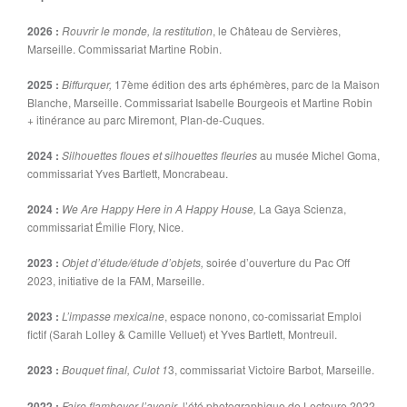
2026 :
Rouvrir le monde, la restitution
, le Château de Servières,
Marseille. Commissariat Martine Robin.
2025 :
Biffurquer,
17ème édition des arts éphémères, parc de la Maison
Blanche, Marseille. Commissariat Isabelle Bourgeois et Martine Robin
+ itinérance au parc Miremont, Plan-de-Cuques.
2024 :
Silhouettes floues et silhouettes fleuries
au musée Michel Goma,
commissariat Yves Bartlett, Moncrabeau.
2024 :
We Are Happy Here in A Happy House,
La Gaya Scienza,
commissariat Émilie Flory, Nice.
2023 :
Objet d’étude/étude d’objets,
soirée d’ouverture du Pac Off
2023, initiative de la FAM, Marseille.
2023 :
L’impasse mexicaine
, espace nonono, co-comissariat Emploi
fictif (Sarah Lolley & Camille Velluet) et Yves Bartlett, Montreuil.
2023 :
Bouquet final, Culot 1
3, commissariat Victoire Barbot, Marseille.
2022 :
Faire flamboyer l’avenir
, l’été photographique de Lectoure 2022,