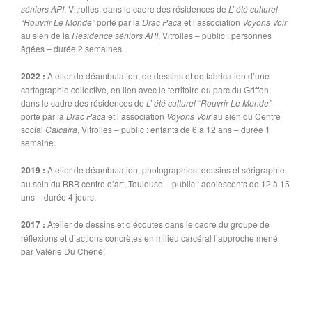
séniors API
, Vitrolles, dans le cadre des résidences de
L’ été culturel
“Rouvrir Le Monde”
porté par la
Drac Paca
et l’association
Voyons Voir
au sien de la
Résidence séniors API
, Vitrolles – public : personnes
âgées – durée 2 semaines.
2022 :
Atelier de déambulation, de dessins et de fabrication d’une
cartographie collective, en lien avec le territoire du parc du Griffon,
dans le cadre des résidences de
L’ été culturel “Rouvrir Le Monde”
porté par la
Drac Paca
et l’association
Voyons Voir
au sien du Centre
social
Calcaïra
, Vitrolles – public : enfants de 6 à 12 ans – durée 1
semaine.
2019 :
Atelier de déambulation, photographies, dessins et sérigraphie,
au sein du BBB centre d’art, Toulouse – public : adolescents de 12 à 15
ans – durée 4 jours.
2017 :
Atelier de dessins et d’écoutes dans le cadre du groupe de
réflexions et d’actions concrètes en milieu carcéral l’approche mené
par Valérie Du Chéné.