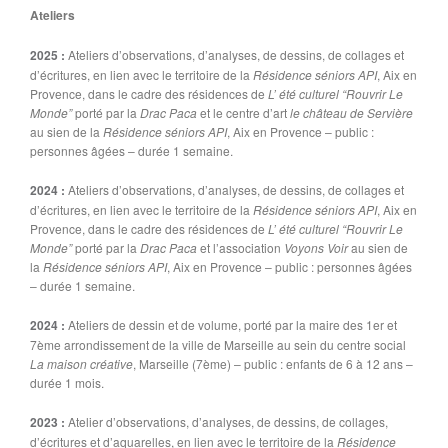
Ateliers
2025 :
Ateliers d’observations, d’analyses, de dessins, de collages et
d’écritures, en lien avec le territoire de la
Résidence séniors API
, Aix en
Provence, dans le cadre des résidences de
L’ été culturel “Rouvrir Le
Monde”
porté par la
Drac Paca
et le centre d’art
le château de Servière
au sien de la
Résidence séniors API
, Aix en Provence – public :
personnes âgées – durée 1 semaine.
2024 :
Ateliers d’observations, d’analyses, de dessins, de collages et
d’écritures, en lien avec le territoire de la
Résidence séniors API
, Aix en
Provence, dans le cadre des résidences de
L’ été culturel “Rouvrir Le
Monde”
porté par la
Drac Paca
et l’association
Voyons Voir
au sien de
la
Résidence séniors API
, Aix en Provence – public : personnes âgées
– durée 1 semaine.
2024 :
Ateliers de dessin et de volume, porté par la maire des 1er et
7ème arrondissement de la ville de Marseille au sein du centre social
La maison créative
, Marseille (7ème) – public : enfants de 6 à 12 ans –
durée 1 mois.
2023 :
Atelier d’observations, d’analyses, de dessins, de collages,
d’écritures et d’aquarelles, en lien avec le territoire de la
Résidence